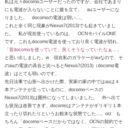
私は元々docomoユーザーだったのですが、会社であまり
にも電波が入らないことに腹を立て、 auユーザーにな
りました。 docomoの電波は弱い…。
これと全く同じ現象がNexus7(2013)でも起きていまし
た。 私が現在使っているのは、 OCNモバイルONE
です。これもdocomo電波を使っており良く電波が切れ、
「昔docomoを使っていて、良くそうなっていたなぁ…」
と思い出しました。w 現在私のガラケーがauなので、そ
のauの電波の具合と比べるとNexus7(2013)（docomo電
波）はとても弱いのです。
先日法事で山形へ出かけた際、実家の家の中ではauは４
本アンテナが立っているのに、docomoベースの
Nexus7(2013)は圏外になってしまいました。 外へ出て
も状況は改善できず、docomoはアンテナがギリギリ１本
立ったり切れたりというお粗末な状態でした…。orz も
ちろん「docomoベースだからではなく、OCNの契約でそ