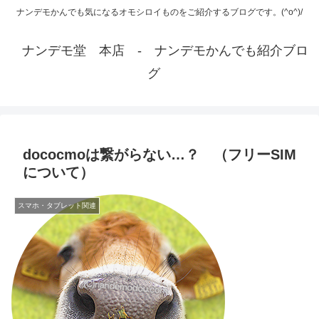
ナンデモかんでも気になるオモシロイものをご紹介するブログです。(^o^)/
ナンデモ堂 本店 - ナンデモかんでも紹介ブロ
グ
dococmoは繋がらない…？ （フリーSIM
について）
スマホ・タブレット関連