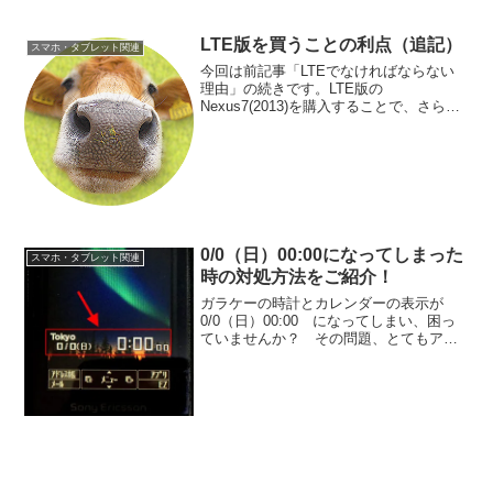
LTE版を買うことの利点（追記）
スマホ・タブレット関連
今回は前記事「LTEでなければならない
理由」の続きです。LTE版の
Nexus7(2013)を購入することで、さらな
る利点を思い出したので、ここでご紹介
させていただきます。最近のスマホで
は、メモリーが増え、かなりの数のアプ
リを入れることができ...
0/0（日）00:00になってしまった
スマホ・タブレット関連
時の対処方法をご紹介！
ガラケーの時計とカレンダーの表示が
0/0（日）00:00 になってしまい、困っ
ていませんか？ その問題、とてもアナ
ログな方法で簡単に解決します！ それ
では詳細を見ていきましょう。年が明け
たらリセットされていた「は！？」年が
明け、数日が経っ...