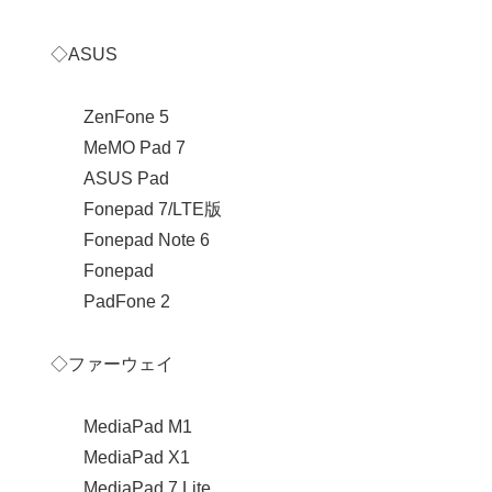
◇ASUS
ZenFone 5
MeMO Pad 7
ASUS Pad
Fonepad 7/LTE版
Fonepad Note 6
Fonepad
PadFone 2
◇ファーウェイ
MediaPad M1
MediaPad X1
MediaPad 7 Lite