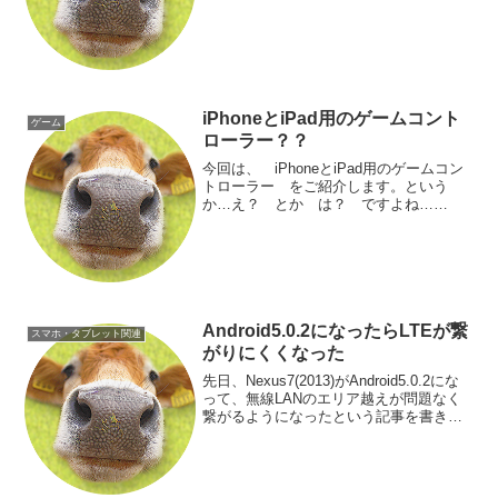
ュータエンタテインメント（SCE）より
2012年8月30日に発売された、ハードデ
ィスク・レコーダー機能搭載ネット...
iPhoneとiPad用のゲームコント
ゲーム
ローラー？？
今回は、 iPhoneとiPad用のゲームコン
トローラー をご紹介します。という
か…え？ とか は？ ですよね…
wwiPhoneとiPad用のゲームということ
は…手軽に持ち運べて、どこでもでき
て、すぐに止められる というのがモバ
イルゲームの...
Android5.0.2になったらLTEが繋
スマホ・タブレット関連
がりにくくなった
先日、Nexus7(2013)がAndroid5.0.2にな
って、無線LANのエリア越えが問題なく
繋がるようになったという記事を書きま
した。ところが…。なんだかLTE（OCN
モバイルONE）が繋がらない…という状
況が増えた感じがしていました...