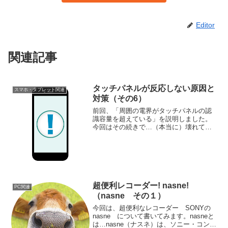
Editor
関連記事
タッチパネルが反応しない原因と
スマホ・タブレット関連
対策（その6）
前回、「周囲の電界がタッチパネルの認
識容量を超えている」を説明しました。
今回はその続きで…（本当に）壊れてい
るについて説明します。メニュー■ソフト
ウェア的な問題 1：多くのアプリを入れ
すぎている■ハードウェア的な問題▼自分
で対処できるもの ...
超便利レコーダー! nasne!
PC関連
（nasne その１）
今回は、超便利なレコーダー SONYの
nasne について書いてみます。nasneと
は…nasne（ナスネ）は、ソニー・コンピ