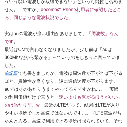
ういう弱い電波しか取得できない」という可能性も否めま
せん。 ですが、
docomoのiPhone利用者に確認したとこ
ろ、同じような電波状況でした
。
実はauの電波が強い理由がありまして。
「周波数」なん
です
。
最近はCMで言わなくなりましたが、少し前は「auは
800Mhzだから繋がる」っていうのをしきりに言っていま
した。
前記事
でも書きましたが、電波は周波数が下がれば下がる
ほど、貫通性が良くなり、逆に通信速度が下がります。
auではそのあたりうまくやってるんですかね…。 実際
の利用価値だけで言うと
「速いよりも繋がるほうがいい」
のは当たり前。w
最近のLTEだって、結局はLTEが入り
やすい場所でしか高速ではないのです…。（LTE電波がち
ゃんと入る、高速で利用できる場所は限られていて、それ