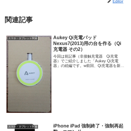
Editor
関連記事
Aukey Qi充電パッド
スマホ・タブレット関連
Nexus7(2013)用の台を作る（Qi
充電器 その2）
今回は前記事（非接触充電器 Qi充電
器）でご紹介しました「Aukey Qi充電
器」の続編です。w前回、Qi充電器を新し
くして、夜中に起きることがなくなりま
した。wwしかし、完全に解決した訳では
なく…正しい置き場所に置かないと、充
電できないと...
iPhone iPad 強制終了・強制再起
スマホ・タブレット関連