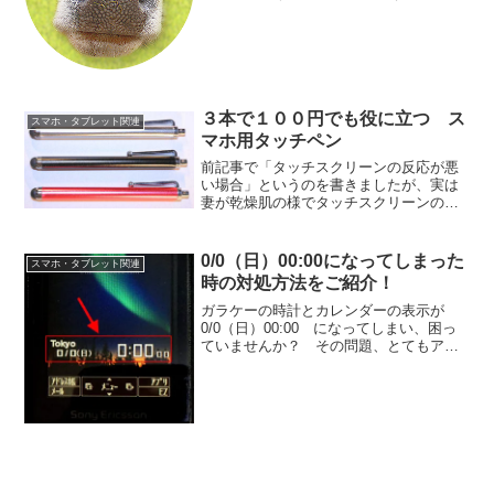
わっていると思いますが…。この商品、
「ロボット型スマホ」とでも言いましょ
うか。「スマホを頭脳としたロボット」
なんです。w一...
３本で１００円でも役に立つ ス
スマホ・タブレット関連
マホ用タッチペン
前記事で「タッチスクリーンの反応が悪
い場合」というのを書きましたが、実は
妻が乾燥肌の様でタッチスクリーンの反
応が悪いのです。そこで、３本100円とい
うタッチペンを購入してみたので、レビ
ューしたいと思います。---100円のタッチ
0/0（日）00:00になってしまった
スマホ・タブレット関連
ペンいつもの...
時の対処方法をご紹介！
ガラケーの時計とカレンダーの表示が
0/0（日）00:00 になってしまい、困っ
ていませんか？ その問題、とてもアナ
ログな方法で簡単に解決します！ それ
では詳細を見ていきましょう。年が明け
たらリセットされていた「は！？」年が
明け、数日が経っ...