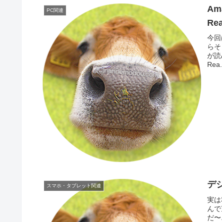
Am
PC関連
Re
今回
らそ
が読
Rea.
デ
スマホ・タブレット関連
実は
んで
だ〜