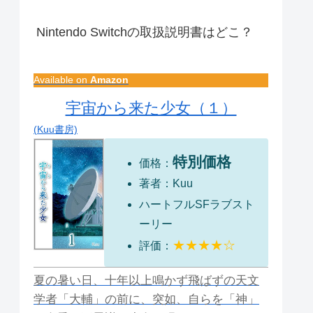
Nintendo Switchの取扱説明書はどこ？
Available on
Amazon
宇宙から来た少女（１）
(Kuu書房)
特別価格
価格：
著者：Kuu
ハートフルSFラブスト
ーリー
★★★★☆
評価：
夏の暑い日、十年以上鳴かず飛ばずの天文
学者「大輔」の前に、突如、自らを「神」