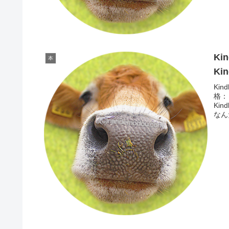
Ki
本
Ki
Ki
格：
Ki
なん